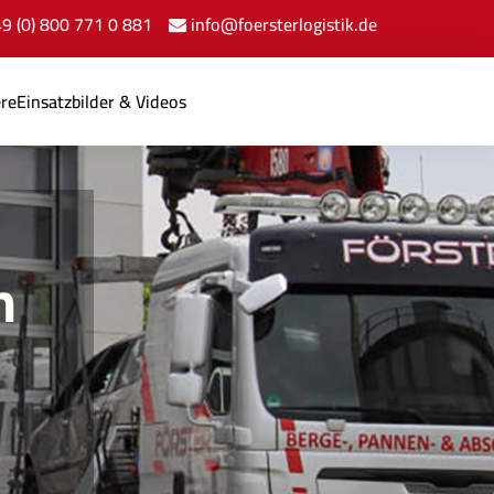
+49 (0) 800 771 0 881
info@foersterlogistik.de
ere
Einsatzbilder & Videos
n