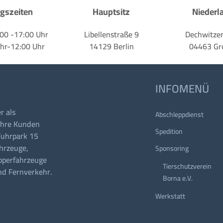
gszeiten
Hauptsitz
Niederl
:00 -17:00 Uhr
Libellenstraße 9
Dechwitzer
Uhr-12:00 Uhr
14129 Berlin
04463 Gr
INFOMENÜ
r als
Abschleppdienst
Ihre Kunden
Spedition
Fuhrpark 15
hrzeuge,
Sponsoring
ipperfahrzeuge
Tierschutzverein
nd Fernverkehr.
Borna e.V.
Werkstatt