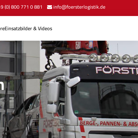
+49 (0) 800 771 0 881
info@foersterlogistik.de
ere
Einsatzbilder & Videos
n