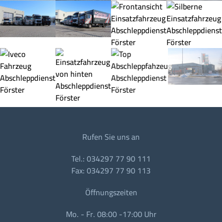
Rufen Sie uns an
Tel.: 034297 77 90 111
Fax: 034297 77 90 113
Öffnungszeiten
Mo. - Fr. 08:00 -17:00 Uhr