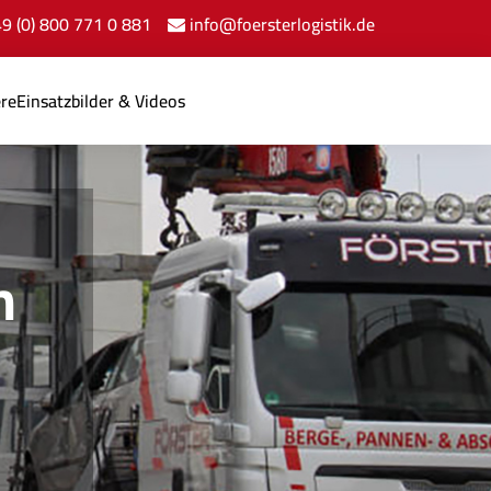
+49 (0) 800 771 0 881
info@foersterlogistik.de
ere
Einsatzbilder & Videos
n