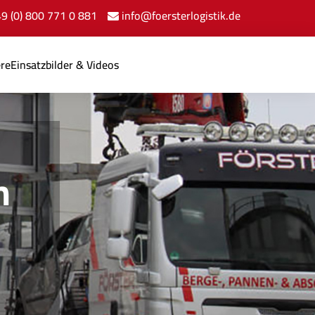
+49 (0) 800 771 0 881
info@foersterlogistik.de
ere
Einsatzbilder & Videos
n