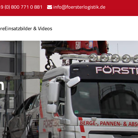
+49 (0) 800 771 0 881
info@foersterlogistik.de
ere
Einsatzbilder & Videos
n