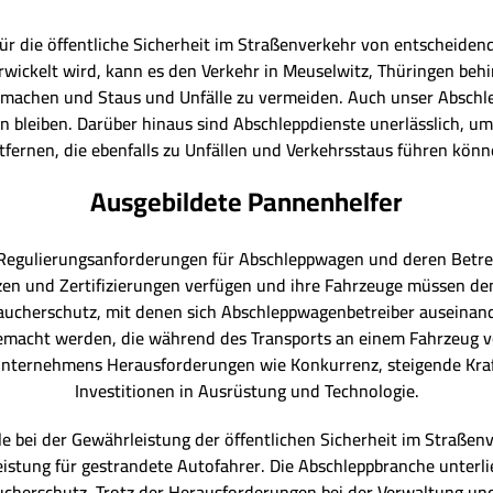
für die öffentliche Sicherheit im Straßenverkehr von entscheide
erwickelt wird, kann es den Verkehr in Meuselwitz, Thüringen beh
izumachen und Staus und Unfälle zu vermeiden. Auch unser Abschl
gen bleiben. Darüber hinaus sind Abschleppdienste unerlässlich, u
tfernen, die ebenfalls zu Unfällen und Verkehrsstaus führen könn
Ausgebildete Pannenhelfer
 Regulierungsanforderungen für Abschleppwagen und deren Betre
zen und Zertifizierungen verfügen und ihre Fahrzeuge müssen den
raucherschutz, mit denen sich Abschleppwagenbetreiber auseinan
macht werden, die während des Transports an einem Fahrzeug ve
nternehmens Herausforderungen wie Konkurrenz, steigende Kraf
Investitionen in Ausrüstung und Technologie.
le bei der Gewährleistung der öffentlichen Sicherheit im Straßen
eistung für gestrandete Autofahrer. Die Abschleppbranche unter
aucherschutz. Trotz der Herausforderungen bei der Verwaltung u