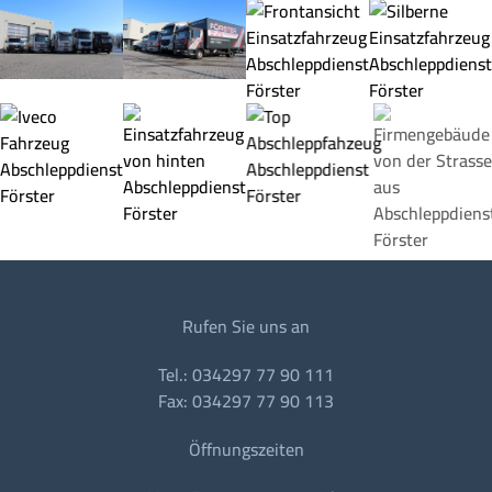
Rufen Sie uns an
Tel.: 034297 77 90 111
Fax: 034297 77 90 113
Öffnungszeiten